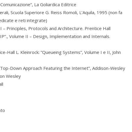
i Comunicazione”, La Goliardica Editrice
nerali, Scuola Superiore G. Reiss Romoli, L’Aquila, 1995 (non fa
dicate e reti integrate)
– Principles, Protocols and Architecture. Prentice Hall
P”., Volume II – Design, Implementation and Internals.
ce-Hall L. Kleinrock: ”Queueing Systems”, Volume I e II, John
 a Top-Down Approach Featuring the Internet”, Addison-Wesley
ison Wesley
ll
nto