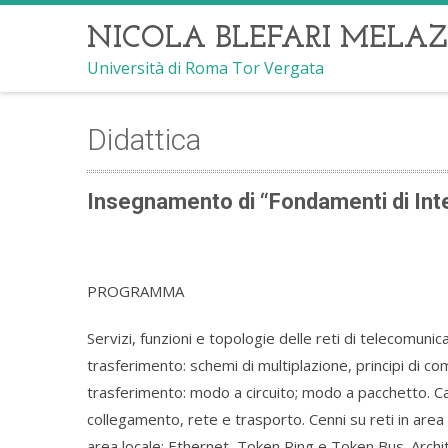
NICOLA BLEFARI MELAZ
Università di Roma Tor Vergata
Didattica
Insegnamento di “Fondamenti di Int
PROGRAMMA
Servizi, funzioni e topologie delle reti di telecomunica
trasferimento: schemi di multiplazione, principi di c
trasferimento: modo a circuito; modo a pacchetto. Cara
collegamento, rete e trasporto. Cenni su reti in area g
area locale: Ethernet, Token Ring e Token Bus. Archit