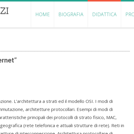
ZI
HOME
BIOGRAFIA
DIDATTICA
PRO
ernet”
zione. L’architettura a strati ed il modello OSI. I modi di
ommutazione, architetture protocollari. Esempi di modi di
tteristiche principali dei protocolli di strato fisico, MAC,
eografica (rete telefonica e attuali strutture di rete). Reti in
etture di interconnessione. Architettura protocollare di