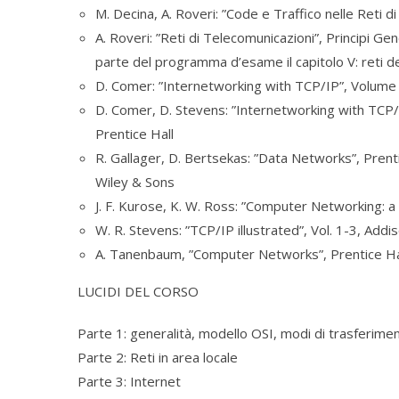
M. Decina, A. Roveri: ”Code e Traffico nelle Reti d
A. Roveri: ”Reti di Telecomunicazioni”, Principi Ge
parte del programma d’esame il capitolo V: reti de
D. Comer: ”Internetworking with TCP/IP”, Volume I 
D. Comer, D. Stevens: ”Internetworking with TCP/I
Prentice Hall
R. Gallager, D. Bertsekas: ”Data Networks”, Prenti
Wiley & Sons
J. F. Kurose, K. W. Ross: ”Computer Networking:
W. R. Stevens: ”TCP/IP illustrated”, Vol. 1-3, Add
A. Tanenbaum, ”Computer Networks”, Prentice Ha
LUCIDI DEL CORSO
Parte 1: generalità, modello OSI, modi di trasferime
Parte 2: Reti in area locale
Parte 3: Internet